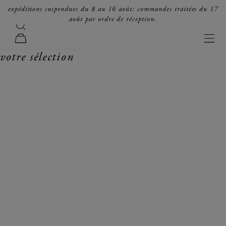
passer au contenu
expéditions suspendues du 8 au 16 août; commandes traitées du 17
août par ordre de réception.
recherche
forte_forte
men
panier
votre sélection