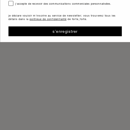
consenso
j'accepte de recevoir des communications commerciales personnalisées.
je déclare vouloir m'inscrire au service de newsletter; vous trouverez tous les
détails dans la
politique de confidentialité
de forte_forte.
s'enregistrer