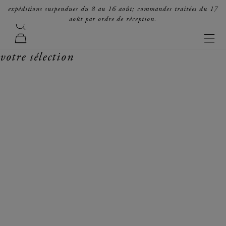
passer au contenu
expéditions suspendues du 8 au 16 août; commandes traitées du 17
août par ordre de réception.
recherche
forte_forte
men
panier
votre sélection