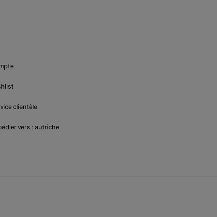
mpte
hlist
vice clientèle
édier vers : autriche