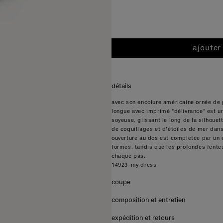
ajouter
détails
avec son encolure américaine ornée de 
longue avec imprimé "délivrance" est une
soyeuse, glissant le long de la silhouet
de coquillages et d'étoiles de mer dan
ouverture au dos est complétée par un 
formes, tandis que les profondes fent
chaque pas.
14923_my dress
coupe
composition et entretien
expédition et retours