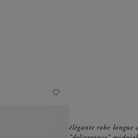
élégante robe longue
“deliverance” midnig