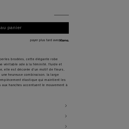
 au panier
payer plus tard avec
perles brodées, cette élégante robe
 véritable ode à la féminité. fluide et
te, elle est décorée d'un motif de fleurs,
s une heureuse combinaison. la large
empiècement élastique qui maintient les
es aux hanches accentuent le mouvement à