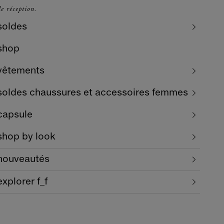
e réception.
soldes
shop
vêtements
soldes chaussures et accessoires femmes
capsule
shop by look
nouveautés
explorer f_f