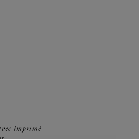
 avec imprimé
ht