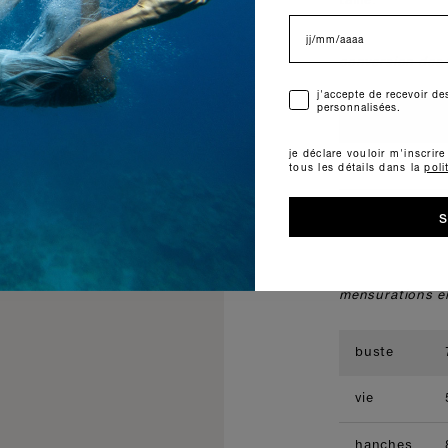
taille.
data di nascita
conversion des t
consenso
j'accepte de recevoir 
personnalisées.
forte_forte
je déclare vouloir m'inscrir
it
tous les détails dans la
poli
fr
s
mensurations e
buste
vie
hanches