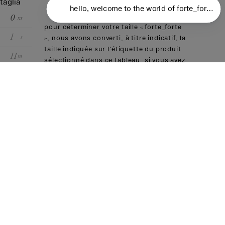
taglia
0
xs
pour déterminer votre taille « forte_forte
I
s
», nous avons converti, à titre indicatif, la
taille indiquée sur l'étiquette du produit
II
m
sélectionné dans ce tableau. si vous avez
déjà acheté un produit de notre marque,
III
l
nous vous recommandons de choisir la
même taille.
conversion des tailles
forte_forte
00
0
I
II
III
it
36
38
40
42
44
fr
32
34
36:38
40
42