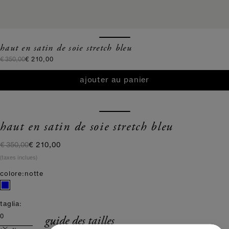
haut en satin de soie stretch bleu
prix normal
prix de vente
€ 350,00
€ 210,00
ajouter au panier
haut en satin de soie stretch bleu
prix normal
prix de vente
€ 350,00
€ 210,00
(taxes inclues)
colore:
notte
taglia:
guide des tailles
0