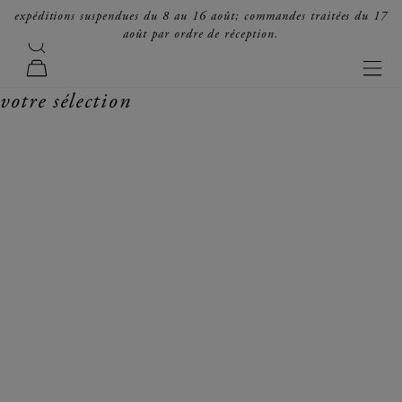
passer au contenu
expéditions suspendues du 8 au 16 août; commandes traitées du 17
août par ordre de réception.
recherche
forte_forte
men
panier
votre sélection