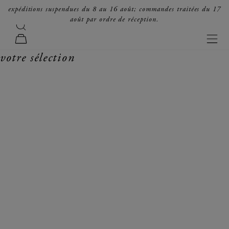
passer au contenu
expéditions suspendues du 8 au 16 août; commandes traitées du 17
août par ordre de réception.
recherche
forte_forte
men
panier
votre sélection