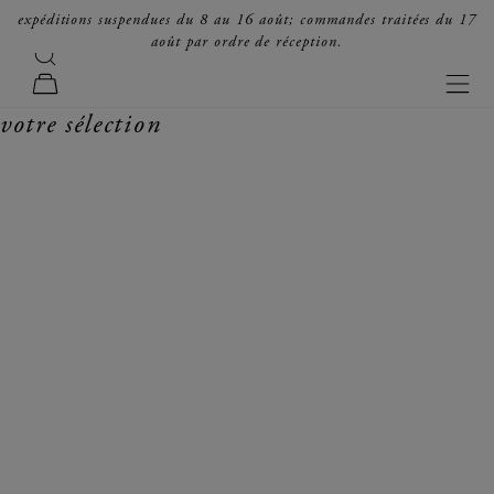
passer au contenu
expéditions suspendues du 8 au 16 août; commandes traitées du 17
août par ordre de réception.
recherche
forte_forte
men
panier
votre sélection