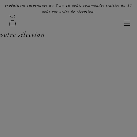
passer au contenu
expéditions suspendues du 8 au 16 août; commandes traitées du 17
août par ordre de réception.
recherche
forte_forte
men
panier
votre sélection