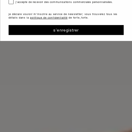
consenso
j'accepte de recevoir des communications commerciales personnalisées.
je déclare vouloir m'inscrire au service de newsletter; vous trouverez tous les
détails dans la
politique de confidentialité
de forte_forte.
s'enregistrer