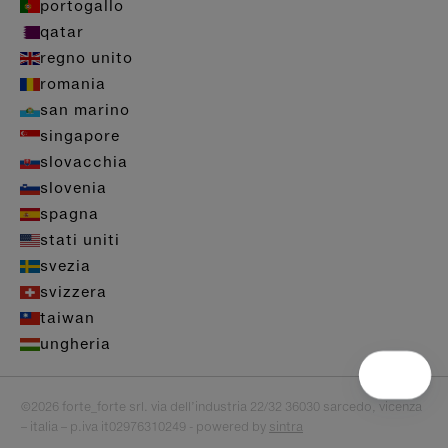
portogallo
qatar
regno unito
romania
san marino
singapore
slovacchia
slovenia
spagna
stati uniti
svezia
svizzera
taiwan
ungheria
©2026 forte_forte srl. via dell’industria 22/32 36030 sarcedo, vicenza
– italia – p.iva it02976310249 - powered by
sintra