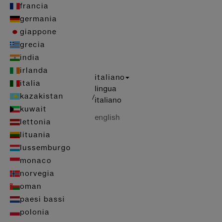
francia
germania
giappone
grecia
india
irlanda
italiano
italia
lingua
kazakistan
/
italiano
kuwait
english
lettonia
lituania
lussemburgo
monaco
norvegia
oman
paesi bassi
polonia