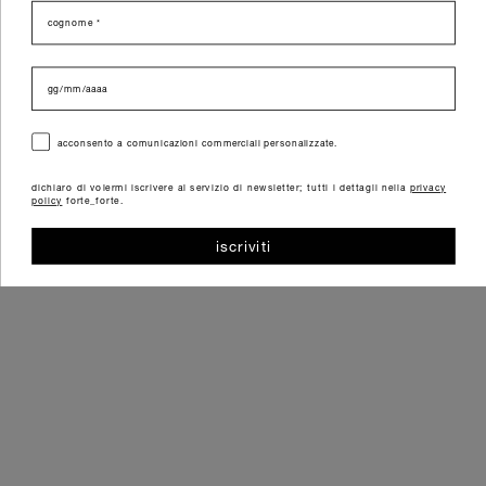
cognome
data di nascita
consenso
acconsento a comunicazioni commerciali personalizzate.
dichiaro di volermi iscrivere al servizio di newsletter; tutti i dettagli nella
privacy
policy
forte_forte.
iscriviti