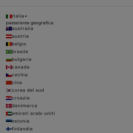
italia
paese/area geografica
australia
austria
belgio
brasile
bulgaria
canada
cechia
cina
corea del sud
croazia
danimarca
emirati arabi uniti
estonia
finlandia