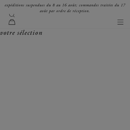
passer au contenu
expéditions suspendues du 8 au 16 août; commandes traitées du 17
août par ordre de réception.
recherche
forte_forte
men
panier
votre sélection