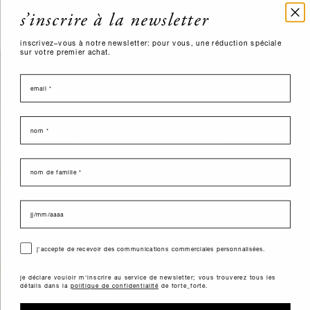
s’inscrire à la newsletter
inscrivez–vous à notre newsletter: pour vous, une réduction spéciale
sur votre premier achat.
email
nome
last name
data di nascita
consenso
j'accepte de recevoir des communications commerciales personnalisées.
je déclare vouloir m'inscrire au service de newsletter; vous trouverez tous les
détails dans la
politique de confidentialité
de forte_forte.