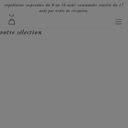
passer au contenu
expéditions suspendues du 8 au 16 août; commandes traitées du 17
août par ordre de réception.
recherche
forte_forte
men
panier
votre sélection