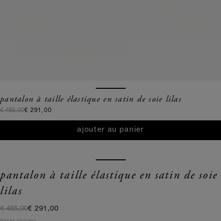
pantalon à taille élastique en satin de soie lilas
prix normal
prix de vente
€ 485,00
€ 291,00
ajouter au panier
pantalon à taille élastique en satin de soie
lilas
prix normal
prix de vente
€ 485,00
€ 291,00
(taxes inclues)