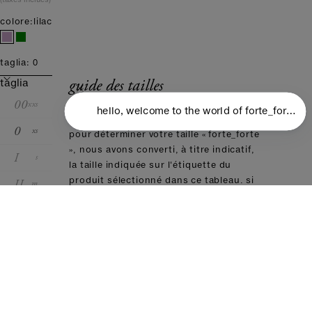
colore:
lilac
taglia:
0
guide des tailles
taglia
00
xxs
0
xs
pour déterminer votre taille « forte_forte
», nous avons converti, à titre indicatif,
I
s
la taille indiquée sur l'étiquette du
II
produit sélectionné dans ce tableau. si
m
vous avez déjà acheté un produit de
III
l
notre marque, nous vous
recommandons de choisir la même
IV
xl
taille.
conversion des tailles