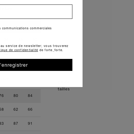
ailles
00
0
I
II
III
IV
des communications commerciales
36
38
40
42
44
46
e au service de newsletter; vous trouverez
tique de confidentialité
de forte_forte.
32
34
36:38
40
42
'enregistrer
n cm
guide
des
tailles
76
80
84
88
92
96
58
62
66
70
74
78
83
87
91
95
99
103