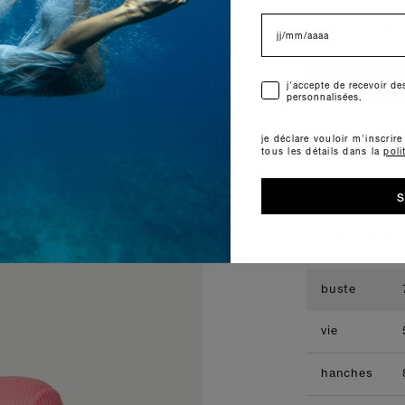
data di nascita
conversion des t
forte_forte
consenso
j'accepte de recevoir 
personnalisées.
it
je déclare vouloir m'inscrir
tous les détails dans la
poli
fr
s
mensurations e
buste
vie
hanches