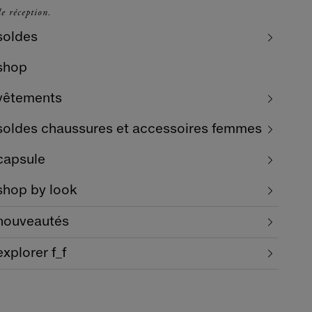
e réception.
soldes
shop
vêtements
soldes chaussures et accessoires femmes
capsule
shop by look
nouveautés
explorer f_f