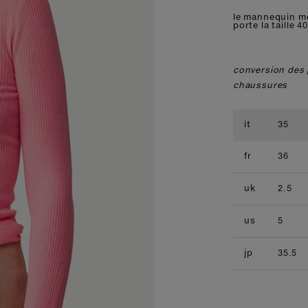
le mannequin m
porte la taille 40
conversion des 
chaussures
it
35
fr
36
uk
2.5
us
5
jp
35.5