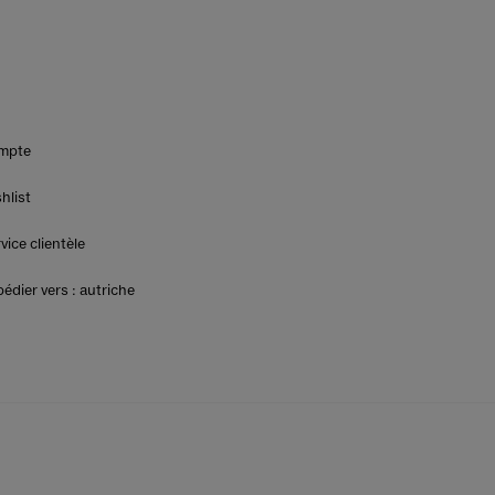
mpte
hlist
vice clientèle
édier vers : autriche