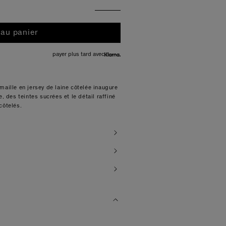
 au panier
payer plus tard avec
maille en jersey de laine côtelée inaugure
, des teintes sucrées et le détail raffiné
côtelés.