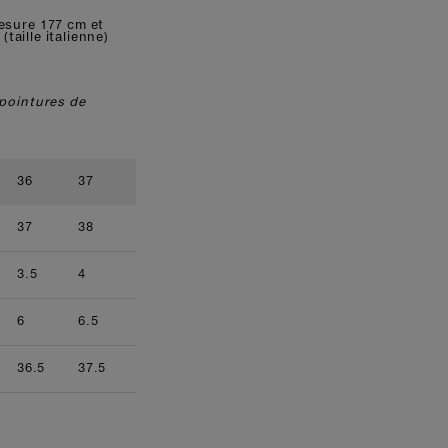
esure 177 cm et
 (taille italienne)
pointures de
36
37
38
39
40
41
37
38
39
40
41
42
3.5
4
5
5.5
6.5
7
9.5
6
6.5
7.5
8
8.5
9
36.5
37.5
38.5
39.5
40.5
41.5