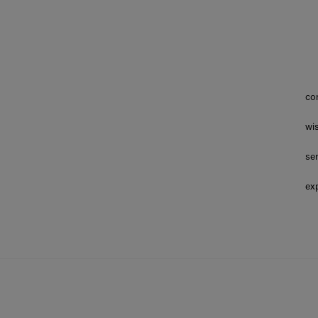
co
wis
ser
exp