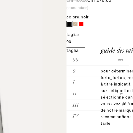
prix normal
prix de vente
chf 460.00
chf 276.00
(taxes inclues)
colore:
noir
taglia:
00
guide des tai
taglia
00
xxs
0
xs
pour déterminer 
forte_forte », n
I
s
à titre indicatif,
sur l'étiquette 
II
m
sélectionné dans
III
vous avez déjà 
l
de notre marqu
IV
xl
recommandons d
taille.