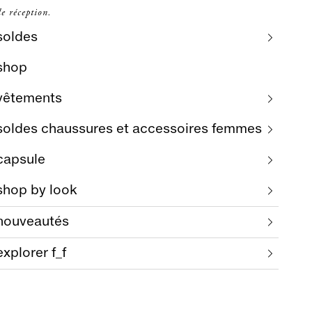
e réception.
soldes
shop
vêtements
soldes chaussures et accessoires femmes
capsule
shop by look
nouveautés
explorer f_f