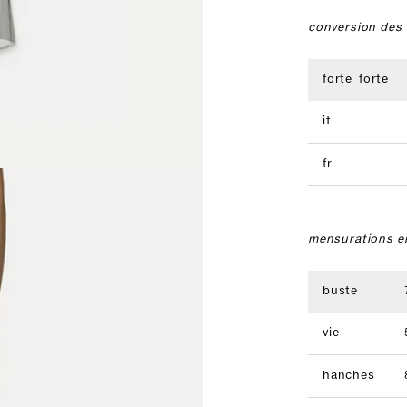
conversion des t
forte_forte
it
fr
mensurations e
buste
vie
hanches