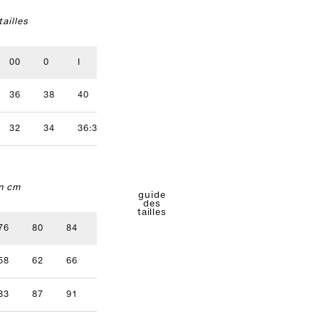
ailles
00
0
I
II
III
IV
36
38
40
42
44
46
32
34
36:38
40
42
n cm
guide
des
tailles
76
80
84
88
92
96
58
62
66
70
74
78
83
87
91
95
99
103