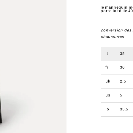
le mannequin m
porte la taille 40
conversion des 
chaussures
it
35
fr
36
uk
2.5
us
5
jp
35.5