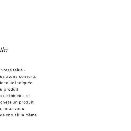
lles
votre taille «
ous avons converti,
 la taille indiquée
du produit
 ce tableau. si
acheté un produit
e, nous vous
e choisir la même