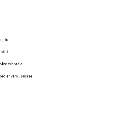
mpte
hlist
vice clientèle
édier vers : suisse