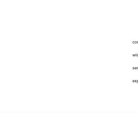
co
wis
ser
exp