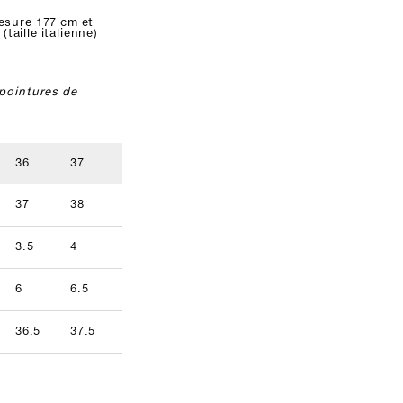
esure 177 cm et
 (taille italienne)
pointures de
36
37
38
39
40
41
37
38
39
40
41
42
3.5
4
5
5.5
6.5
7
9.5
6
6.5
7.5
8
8.5
9
36.5
37.5
38.5
39.5
40.5
41.5