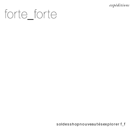
passer au contenu
expéditions
forte_forte
soldes
shop
nouveautés
explorer f_f