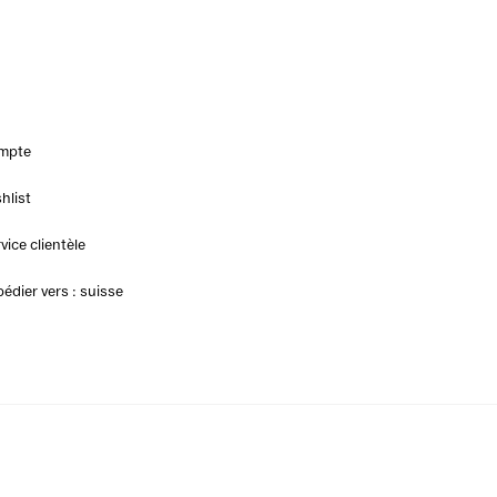
mpte
hlist
vice clientèle
édier vers : suisse