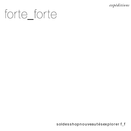
passer au contenu
expéditions
forte_forte
soldes
shop
nouveautés
explorer f_f