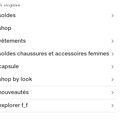
e réception.
soldes
shop
vêtements
soldes chaussures et accessoires femmes
capsule
shop by look
nouveautés
explorer f_f