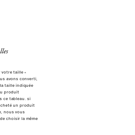
lles
votre taille «
ous avons converti,
 la taille indiquée
du produit
 ce tableau. si
acheté un produit
e, nous vous
e choisir la même