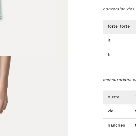
conversion des t
forte_forte
it
fr
mensurations e
buste
vie
hanches