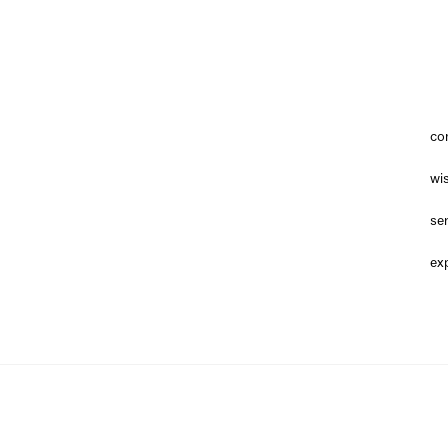
co
wis
ser
exp