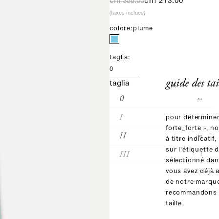
prix normal
prix de vente
chf 355.00
chf 213.00
(taxes inclues)
colore:
plume
taglia:
0
guide des tai
taglia
0
xs
I
s
pour déterminer 
forte_forte », n
II
m
à titre indicatif,
sur l'étiquette 
III
l
sélectionné dans
vous avez déjà 
de notre marqu
recommandons d
taille.