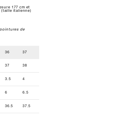
esure 177 cm et
 (taille italienne)
pointures de
36
37
38
39
40
41
37
38
39
40
41
42
3.5
4
5
5.5
6.5
7
9.5
6
6.5
7.5
8
8.5
9
36.5
37.5
38.5
39.5
40.5
41.5