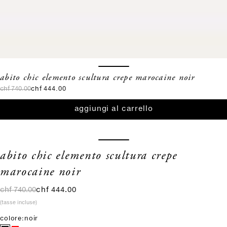
abito chic elemento scultura crepe marocaine noir
prezzo
prezzo scontato
chf 740.00
chf 444.00
aggiungi al carrello
abito chic elemento scultura crepe
marocaine noir
prezzo
prezzo scontato
chf 740.00
chf 444.00
(tasse incluse)
colore:
noir