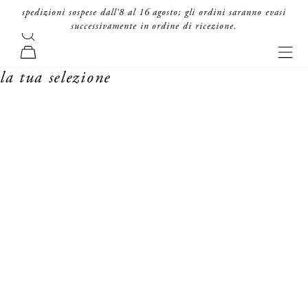
vai al contenuto
spedizioni sospese dall'8 al 16 agosto; gli ordini saranno evasi
successivamente in ordine di ricezione.
cerca
forte_forte
men
carrello
la tua selezione