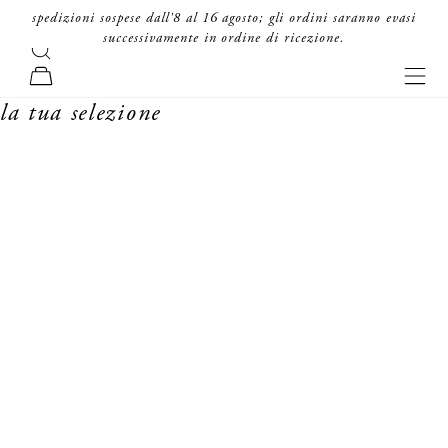
vai al contenuto
spedizioni sospese dall'8 al 16 agosto; gli ordini saranno evasi
successivamente in ordine di ricezione.
cerca
forte_forte
men
carrello
la tua selezione