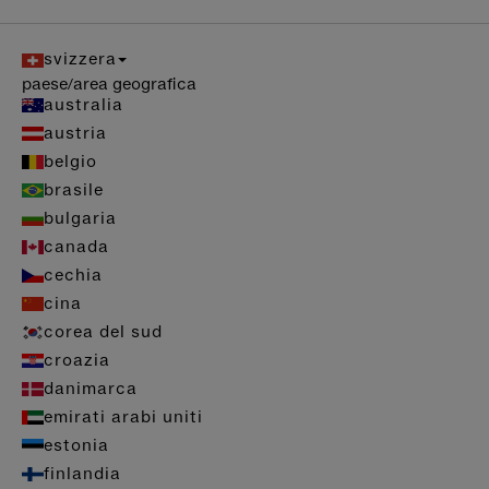
svizzera
paese/area geografica
australia
austria
belgio
brasile
bulgaria
canada
cechia
cina
corea del sud
croazia
danimarca
emirati arabi uniti
estonia
finlandia