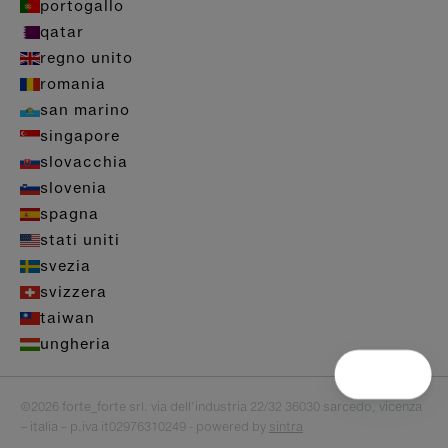
portogallo
qatar
regno unito
romania
san marino
singapore
slovacchia
slovenia
spagna
stati uniti
svezia
svizzera
taiwan
ungheria
©2026 forte_forte srl. via dell’industria 22/32 36030 sarcedo, vicenza
– italia – p.iva it02976310249 - powered by
sintra