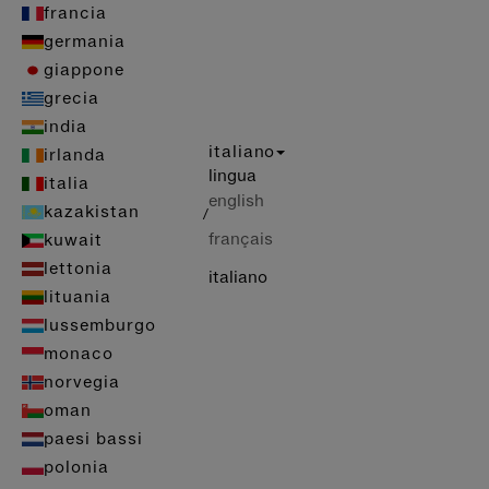
francia
germania
giappone
grecia
india
italiano
irlanda
lingua
italia
english
kazakistan
/
français
kuwait
lettonia
italiano
lituania
lussemburgo
monaco
norvegia
oman
paesi bassi
polonia