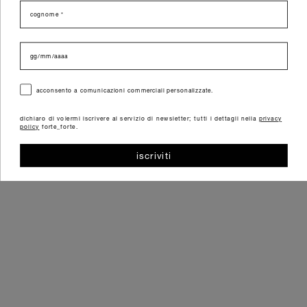
cognome
data di nascita
consenso
acconsento a comunicazioni commerciali personalizzate.
dichiaro di volermi iscrivere al servizio di newsletter; tutti i dettagli nella
privacy
policy
forte_forte.
iscriviti