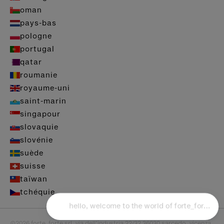
oman
pays-bas
pologne
portugal
qatar
roumanie
royaume-uni
saint-marin
singapour
slovaquie
slovénie
suède
suisse
taïwan
tchéquie
©2026 forte_forte srl. via dell’industria 22/32 36030 sarcedo, vicenza