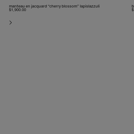
manteau en jacquard “cherry blossom” lapislazzuli
b
$1,900.00
$
suivant
nouveaux arrivants
légèreté et charme, parmi les couleurs qui racontent des voyages
lointains.
achetez maintenant