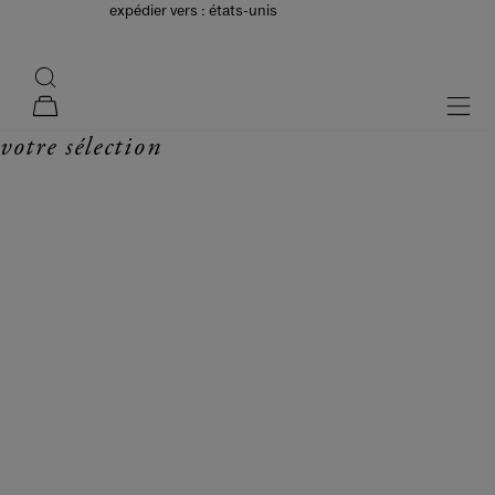
passer au contenu
expédier vers : états-unis
“seta”: new autunno collection 2026
recherche
forte_forte
men
panier
votre sélection