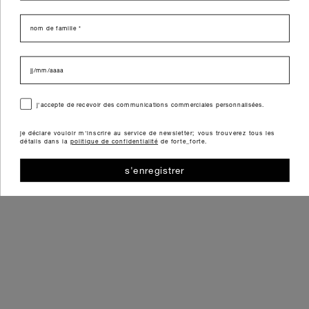
last name
data di nascita
consenso
j'accepte de recevoir des communications commerciales personnalisées.
je déclare vouloir m'inscrire au service de newsletter; vous trouverez tous les
détails dans la
politique de confidentialité
de forte_forte.
s'enregistrer