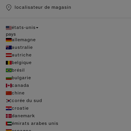
localisateur de magasin
états-unis
pays
allemagne
australie
autriche
belgique
brésil
bulgarie
canada
chine
corée du sud
croatie
danemark
émirats arabes unis