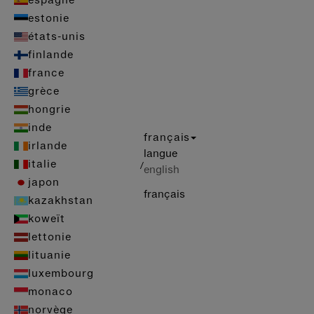
espagne
estonie
états-unis
finlande
france
grèce
hongrie
inde
français
irlande
langue
italie
/
english
japon
français
kazakhstan
koweït
lettonie
lituanie
luxembourg
monaco
norvège