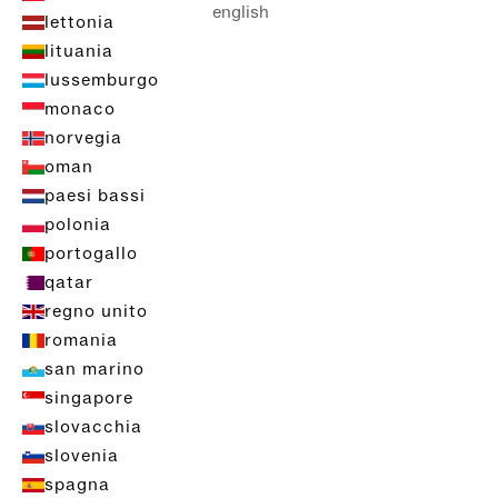
english
lettonia
lituania
lussemburgo
monaco
norvegia
oman
paesi bassi
polonia
portogallo
qatar
regno unito
romania
san marino
singapore
slovacchia
slovenia
spagna