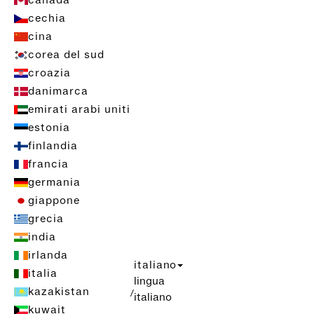
canada
cechia
cina
corea del sud
croazia
danimarca
emirati arabi uniti
estonia
finlandia
francia
germania
giappone
grecia
india
irlanda
italiano
italia
lingua
kazakistan
/
italiano
kuwait