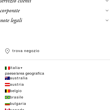
servizio clienti
corporate
note legali
trova negozio
italia
paese/area geografica
australia
austria
belgio
brasile
bulgaria