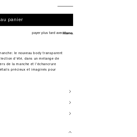
 au panier
payer plus tard avec
 manche: le nouveau body transparent
ollection d'été, dans un mélange de
ers de la manche et l'échancrure
détails précieux et imaginés pour