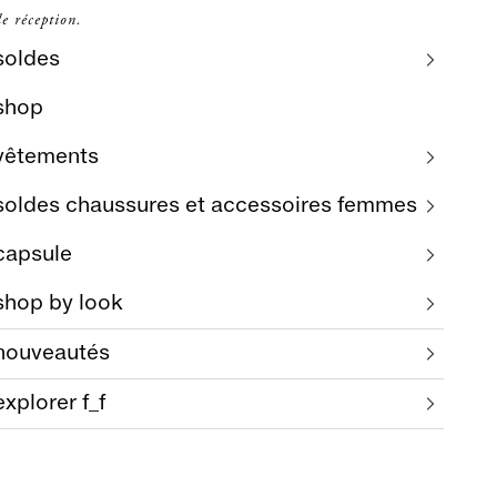
e réception.
soldes
shop
vêtements
soldes chaussures et accessoires femmes
capsule
shop by look
nouveautés
explorer f_f