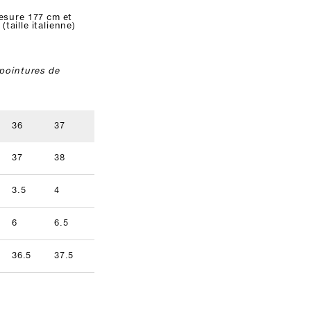
esure 177 cm et
 (taille italienne)
pointures de
36
37
38
39
40
41
37
38
39
40
41
42
3.5
4
5
5.5
6.5
7
9.5
6
6.5
7.5
8
8.5
9
36.5
37.5
38.5
39.5
40.5
41.5