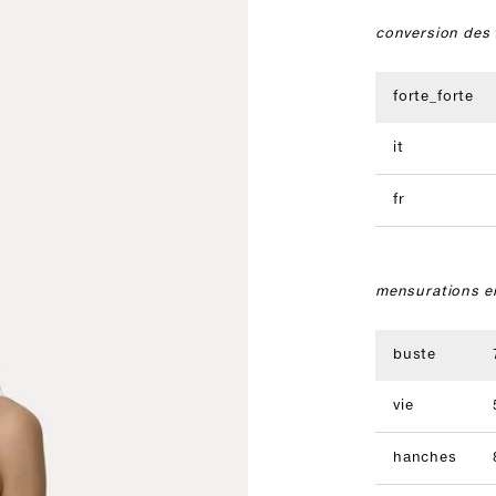
conversion des t
forte_forte
it
fr
mensurations e
buste
vie
hanches