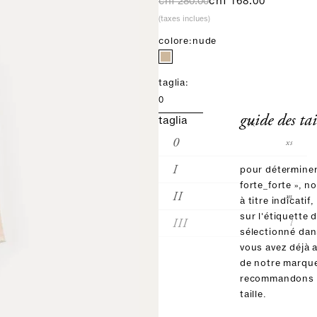
prix normal
prix de vente
chf 280.00
chf 168.00
(taxes inclues)
colore:
nude
taglia:
0
guide des tai
taglia
0
xs
I
s
pour déterminer 
forte_forte », n
II
m
à titre indicatif,
sur l'étiquette 
III
l
sélectionné dans
vous avez déjà 
de notre marqu
recommandons d
taille.