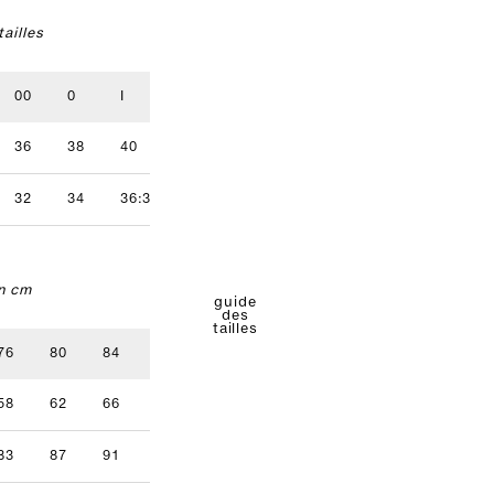
ailles
00
0
I
II
III
IV
36
38
40
42
44
46
32
34
36:38
40
42
n cm
guide
des
tailles
76
80
84
88
92
96
58
62
66
70
74
78
83
87
91
95
99
103