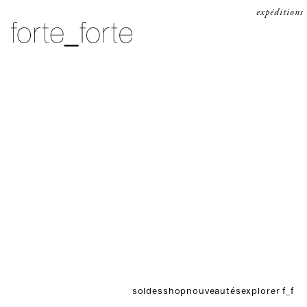
passer au contenu
expéditions
forte_forte
soldes
shop
nouveautés
explorer f_f