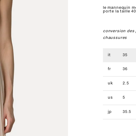
le mannequin m
porte la taille 40
conversion des 
chaussures
it
35
fr
36
uk
2.5
us
5
jp
35.5