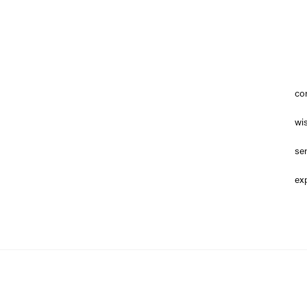
co
wis
ser
exp