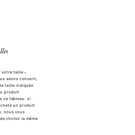
lles
votre taille «
ous avons converti,
 la taille indiquée
du produit
 ce tableau. si
acheté un produit
e, nous vous
e choisir la même