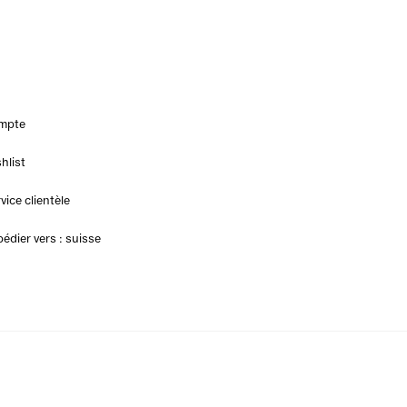
mpte
hlist
vice clientèle
édier vers : suisse