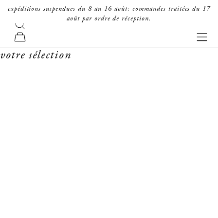
passer au contenu
expéditions suspendues du 8 au 16 août; commandes traitées du 17
août par ordre de réception.
recherche
forte_forte
men
panier
votre sélection