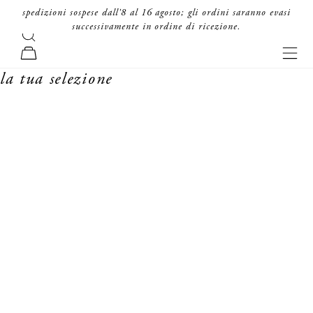
vai al contenuto
spedizioni sospese dall'8 al 16 agosto; gli ordini saranno evasi
successivamente in ordine di ricezione.
cerca
forte_forte
men
carrello
la tua selezione