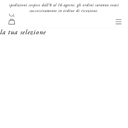
vai al contenuto
spedizioni sospese dall'8 al 16 agosto; gli ordini saranno evasi
successivamente in ordine di ricezione.
cerca
forte_forte
men
carrello
la tua selezione