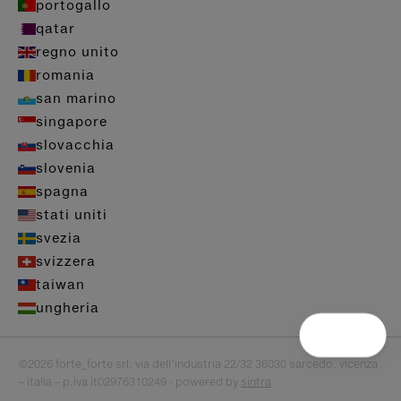
portogallo
qatar
regno unito
romania
san marino
singapore
slovacchia
slovenia
spagna
stati uniti
svezia
svizzera
taiwan
ungheria
©2026 forte_forte srl. via dell’industria 22/32 36030 sarcedo, vicenza
– italia – p.iva it02976310249 - powered by
sintra