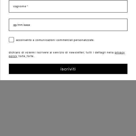
cognome
data di nascita
consenso
acconsento a comunicazioni commerciali personalizzate.
dichiaro di volermi iscrivere al servizio di newsletter; tutti i dettagli nella
privacy
policy
forte_forte.
iscriviti