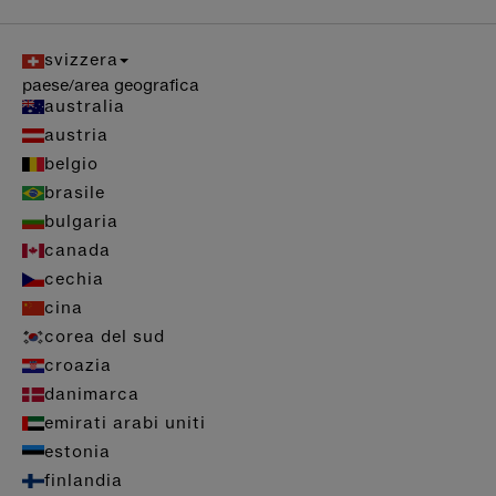
svizzera
paese/area geografica
australia
austria
belgio
brasile
bulgaria
canada
cechia
cina
corea del sud
croazia
danimarca
emirati arabi uniti
estonia
finlandia