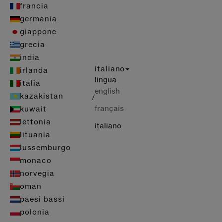
francia
germania
giappone
grecia
india
italiano
irlanda
lingua
italia
english
kazakistan
/
français
kuwait
lettonia
italiano
lituania
lussemburgo
monaco
norvegia
oman
paesi bassi
polonia