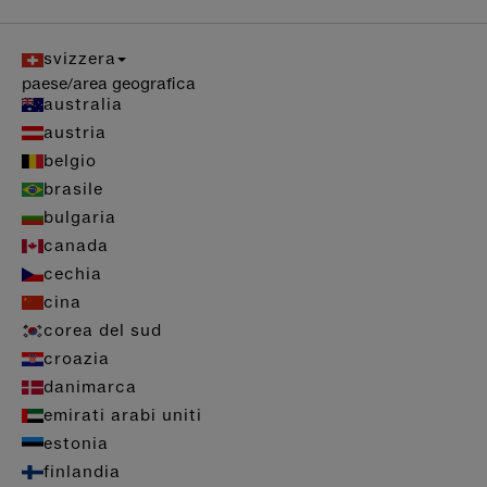
svizzera
paese/area geografica
australia
austria
belgio
brasile
bulgaria
canada
cechia
cina
corea del sud
croazia
danimarca
emirati arabi uniti
estonia
finlandia