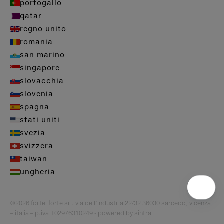
portogallo
qatar
regno unito
romania
san marino
singapore
slovacchia
slovenia
spagna
stati uniti
svezia
svizzera
taiwan
ungheria
©2026 forte_forte srl. via dell’industria 22/32 36030 sarcedo, vicenza
– italia – p.iva it02976310249 - powered by
sintra