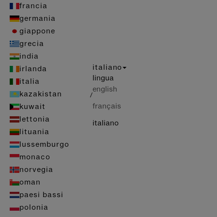
francia
germania
giappone
grecia
india
italiano
irlanda
lingua
italia
english
kazakistan
/
français
kuwait
lettonia
italiano
lituania
lussemburgo
monaco
norvegia
oman
paesi bassi
polonia