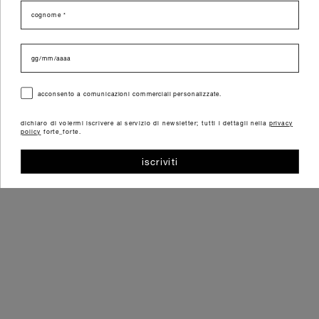
cognome
data di nascita
consenso
acconsento a comunicazioni commerciali personalizzate.
dichiaro di volermi iscrivere al servizio di newsletter; tutti i dettagli nella
privacy
policy
forte_forte.
iscriviti