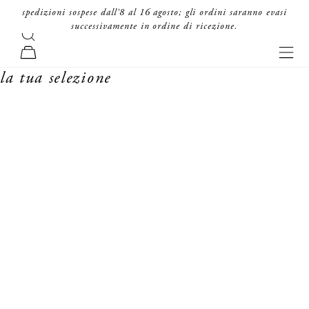
vai al contenuto
spedizioni sospese dall'8 al 16 agosto; gli ordini saranno evasi
successivamente in ordine di ricezione.
cerca
forte_forte
men
carrello
la tua selezione